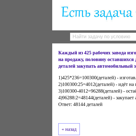
Каждый из 425 рабочих завода изго
на продажу, половину оставшихся 
деталей закупать автомобильный з
1)425*236=100300(деталей) - изготав
2)100300:25=4012(деталей) - идёт на
3)100300-4012=96288(деталей) - оста
4)96288:2=48144(деталей) - закупае
Ответ: 48144 деталей
« назад