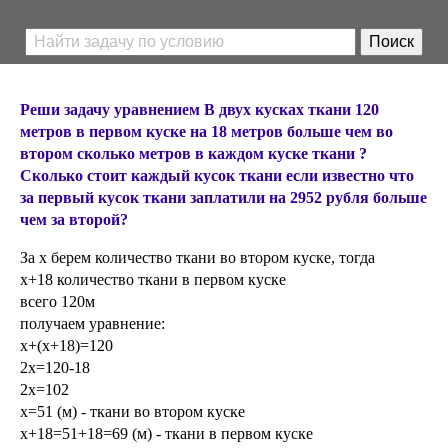
Реши задачу уравнением В двух кусках ткани 120
метров в первом куске на 18 метров больше чем во
втором сколько метров в каждом куске ткани ?
Сколько стоит каждый кусок ткани если известно что
за первый кусок ткани заплатили на 2952 рубля больше
чем за второй?
За х берем количество ткани во втором куске, тогда
х+18 количество ткани в первом куске
всего 120м
получаем уравнение:
х+(х+18)=120
2х=120-18
2х=102
х=51 (м) - ткани во втором куске
х+18=51+18=69 (м) - ткани в первом куске