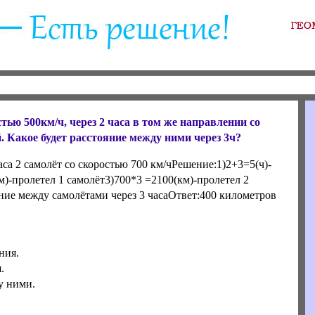
ью 500км/ч, через 2 часа в том же направлении со
. Какое будет расстояние между ними через 3ч?
аса 2 самолёт со скоростью 700 км/чРешение:1)2+3=5(ч)-
м)-пролетел 1 самолёт3)700*3 =2100(км)-пролетел 2
ние между самолётами через 3 часаОтвет:400 километров
.
ния.
.
у ними.