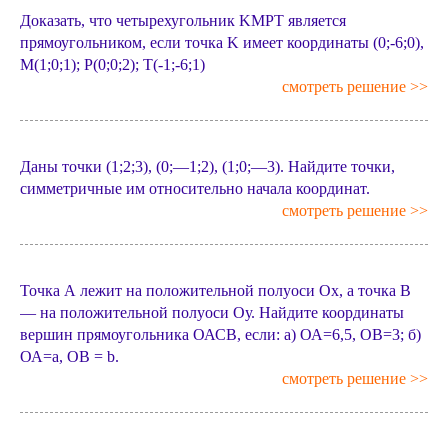
Доказать, что четырехугольник KMPT является
прямоугольником, если точка K имеет координаты (0;-6;0),
М(1;0;1); Р(0;0;2); Т(-1;-6;1)
смотреть решение >>
Даны точки (1;2;3), (0;—1;2), (1;0;—3). Найдите точки,
симметричные им относительно начала координат.
смотреть решение >>
Точка А лежит на положительной полуоси Ох, а точка B
— на положительной полуоси Оу. Найдите координаты
вершин прямоугольника ОАСB, если: а) ОА=6,5, OB=3; б)
ОА=а, OB = b.
смотреть решение >>