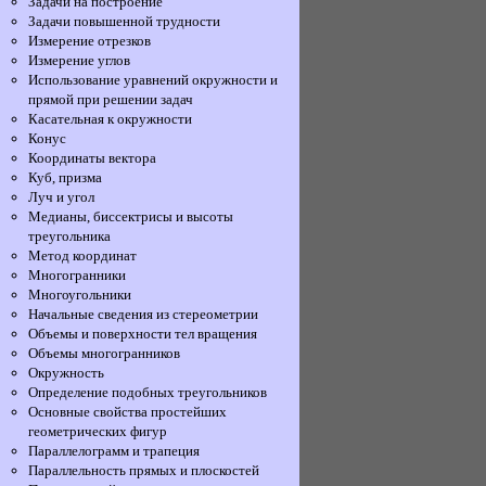
Задачи на построение
Задачи повышенной трудности
Измерение отрезков
Измерение углов
Использование уравнений окружности и
прямой при решении задач
Касательная к окружности
Конус
Координаты вектора
Куб, призма
Луч и угол
Медианы, биссектрисы и высоты
треугольника
Метод координат
Многогранники
Многоугольники
Начальные сведения из стереометрии
Объемы и поверхности тел вращения
Объемы многогранников
Окружность
Определение подобных треугольников
Основные свойства простейших
геометрических фигур
Параллелограмм и трапеция
Параллельность прямых и плоскостей