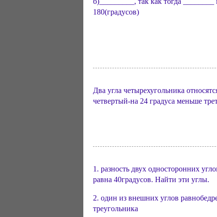
б)_________, так как тогда _______
180(градусов)
Два угла четырехугольника относятся 
четвертый-на 24 градуса меньше тре
1. разность двух односторонних угл
равна 40градусов. Найти эти углы.
2. один из внешних углов равнобедр
треугольника