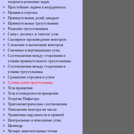
теорем и решению задач
Простейшие задачи в координатах
Прямая и отрезок
Прямоугольник, ромб, квадрат
Прямоугольные треугольники
Решение треугольников
Синус, косинус и тангенс угла
Скалярное произведение векторов
Сложение и вычитание векторов
Смежные и вертикальные углы
Соотношения между сторонами и
углами прямоугольного треугольника
Соотношения между сторонами и
углами треугольника
Сравнение отрезков и углов
Сумма углов треугольника
Тела вращения
Тела и поверхности вращения
Теорема Пифагора
Тригонометрические соотношения
Умножение вектора на число
Уравнения окружности и прямой
Центральные и вписанные углы
Цилиндр
Четыре замечательные точки