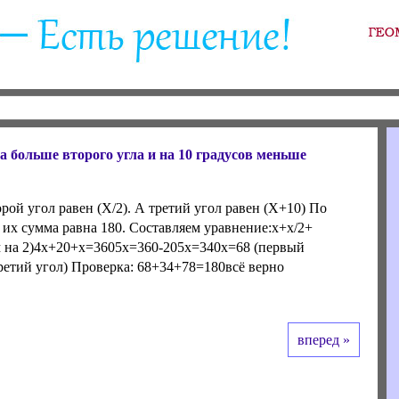
за больше второго угла и на 10 градусов меньше
орой угол равен (X/2). А третий угол равен (X+10) По
 их сумма равна 180. Составляем уравнение:x+x/2+
 на 2)4x+20+x=3605x=360-205x=340x=68 (первый
третий угол) Проверка: 68+34+78=180всё верно
вперед »