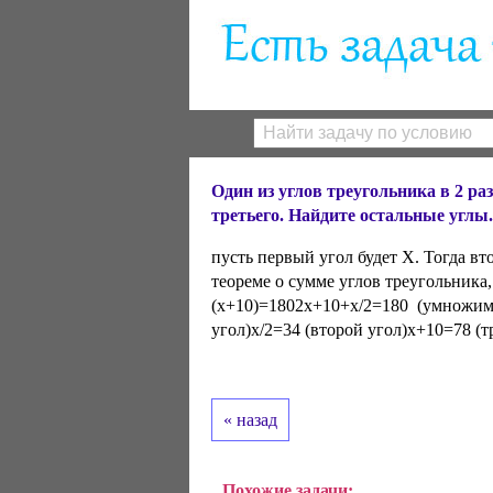
Один из углов треугольника в 2 ра
третьего. Найдите остальные углы.
пусть первый угол будет X. Тогда вт
теореме о сумме углов треугольника,
(x+10)=1802x+10+x/2=180 (умножим
угол)x/2=34 (второй угол)x+10=78 (
« назад
Похожие задачи: