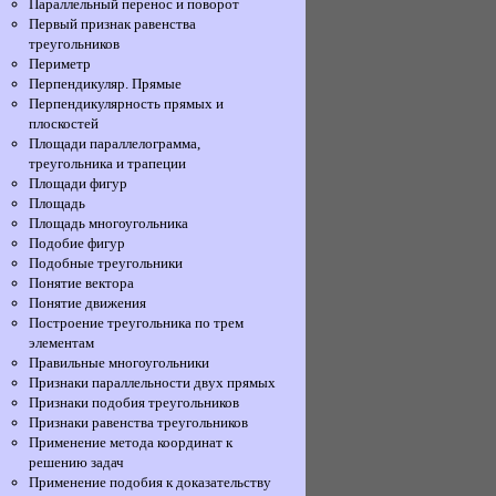
Параллельный перенос и поворот
Первый признак равенства
треугольников
Периметр
Перпендикуляр. Прямые
Перпендикулярность прямых и
плоскостей
Площади параллелограмма,
треугольника и трапеции
Площади фигур
Площадь
Площадь многоугольника
Подобие фигур
Подобные треугольники
Понятие вектора
Понятие движения
Построение треугольника по трем
элементам
Правильные многоугольники
Признаки параллельности двух прямых
Признаки подобия треугольников
Признаки равенства треугольников
Применение метода координат к
решению задач
Применение подобия к доказательству