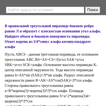
В правильной треугольной пирамиде боковое ребро
равно Л и образует с плоскостью основания угол альфа.
Найдите объем и боковую поверзность пирамиды.
Ответ корень из 3/4*синус альфа косинусквадрате
альфа
Пусть ABCS - данная трегольная пирамида, ее основание
треугольник ABC.BS=AS=CS=Лугол SAK=угол
SBK=угол SCK=альфа. Основание высоты пирамиды K-
центр описанной окружности. Тода высота пирамиды
равна h=AS*sin (SAK)=Л*sin альфа. Радиус описанной
окружности равен R=AK=AS*cos(SAK)=Л*cos альфа.
Сторона правильного треугольника равна
а=R*корень(3)=корень(3)*Л*cos альфа. Площадь
правильного треугольника равна S=а^2*корень(3)4=
(корень(3)*Л*cos