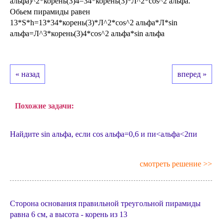
альфа)^2*корень(3)4=34*корень(3)*Л^2*cos^2 альфа.
Обьем пирамиды равен
13*S*h=13*34*корень(3)*Л^2*cos^2 альфа*Л*sin
альфа=Л^3*корень(3)4*cos^2 альфа*sin альфа
« назад
вперед »
Похожие задачи:
Найдите sin альфа, если cos альфа=0,6 и пи<альфа<2пи
смотреть решение >>
Сторона основания правильной треугольной пирамиды
равна 6 см, а высота - корень из 13