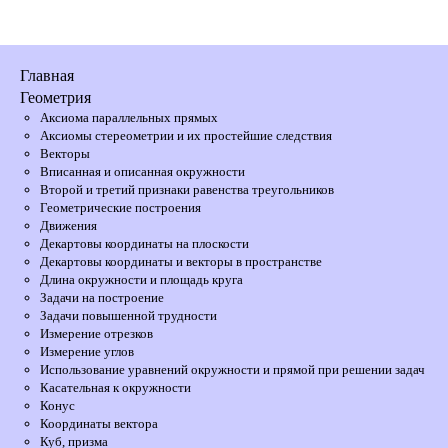
Главная
Геометрия
Аксиома параллельных прямых
Аксиомы стереометрии и их простейшие следствия
Векторы
Вписанная и описанная окружности
Второй и третий признаки равенства треугольников
Геометрические построения
Движения
Декартовы координаты на плоскости
Декартовы координаты и векторы в пространстве
Длина окружности и площадь круга
Задачи на построение
Задачи повышенной трудности
Измерение отрезков
Измерение углов
Использование уравнений окружности и прямой при решении задач
Касательная к окружности
Конус
Координаты вектора
Куб, призма