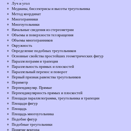
Луч и угол
Медианы, биссектрисы и высоты треугольника
Метод координат
Многогранники
Многоугольники
Начальные сведения из стереометрии
Объемы и поверхности тел вращения
Объемы многогранников
Окружность
Определение подобных треугольников
Основные свойства простейших геометрических фигур
Параллелограмм и трапеция
Параллельность прямых и плоскостей
Параллельный перенос и поворот
Первый признак равенства треугольников
Периметр
Перпендикуляр. Прямые
Перпендикулярность прямых и плоскостей
Площади параллелограмма, треугольника и трапеции
Площади фигур
Площадь
Площадь многоугольника
Подобие фигур
Подобные треугольники
Понятие вектора