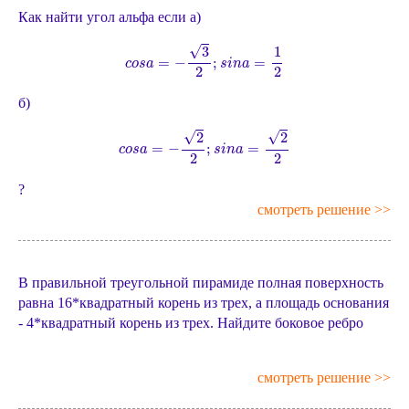
Как найти угол альфа если а)
c
o
s
a
=
−
3
2
;
s
i
n
a
=
1
2
√
3
1
=
−
;
=
c
o
s
a
s
i
n
a
2
2
б)
c
o
s
a
=
−
2
2
;
s
i
n
a
=
2
2
√
√
2
2
=
−
;
=
c
o
s
a
s
i
n
a
2
2
?
смотреть решение >>
В правильной треугольной пирамиде полная поверхность
равна 16*квадратный корень из трех, а площадь основания
- 4*квадратный корень из трех. Найдите боковое ребро
смотреть решение >>