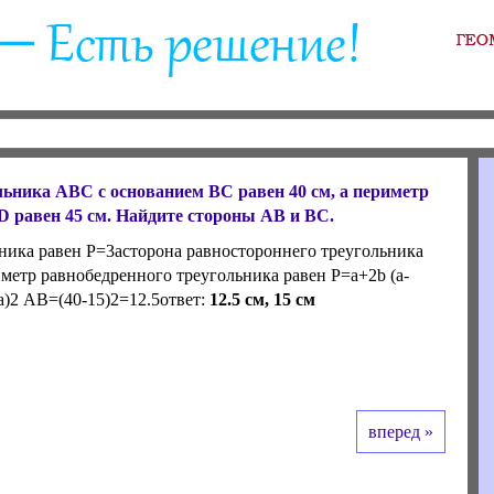
ьника АВС с основанием ВС равен 40 см, а периметр
 равен 45 см. Найдите стороны АВ и ВС.
ника равен Р=3асторона равностороннего треугольника
етр равнобедренного треугольника равен P=a+2b (a-
-a)2 AB=(40-15)2=12.5ответ:
12.5 см, 15 см
вперед »