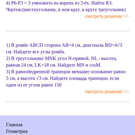
4) P6-P3 = 3 умножить на корень из 3-ёх. Найти R3.
Чертеж:(шестиугольник, в нем круг, в круге треугольник)
смотреть решение >>
1) В ромбе ABCD сторона AB=4 см, диагональ BD=4√3
см. Найдите все углы ромба.
2) В треугольнике MNK угол N-прямой. NL - высота,
равная 24 см, LK=18 см. Найдите MN и cosM.
3) В равнобедренной трапеции меньшее основание равно
5 см, а высота √3 см. Найдите площадь трапеции, если
один из ее углов равен 150
смотреть решение >>
Главная
Геометрия