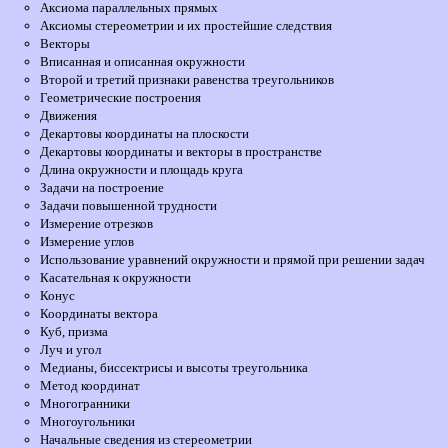
Аксиома параллельных прямых
Аксиомы стереометрии и их простейшие следствия
Векторы
Вписанная и описанная окружности
Второй и третий признаки равенства треугольников
Геометрические построения
Движения
Декартовы координаты на плоскости
Декартовы координаты и векторы в пространстве
Длина окружности и площадь круга
Задачи на построение
Задачи повышенной трудности
Измерение отрезков
Измерение углов
Использование уравнений окружности и прямой при решении задач
Касательная к окружности
Конус
Координаты вектора
Куб, призма
Луч и угол
Медианы, биссектрисы и высоты треугольника
Метод координат
Многогранники
Многоугольники
Начальные сведения из стереометрии