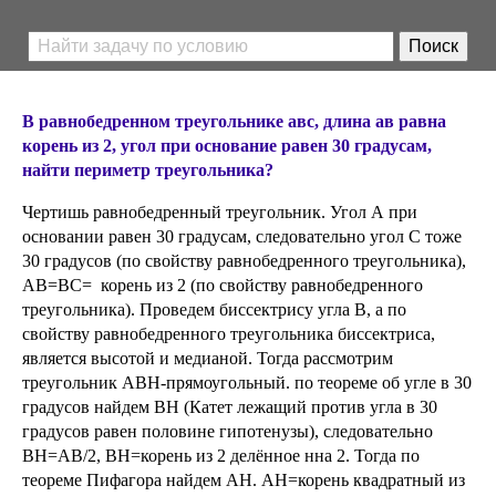
В равнобедренном треугольнике авс, длина ав равна
корень из 2, угол при основание равен 30 градусам,
найти периметр треугольника?
Чертишь равнобедренный треугольник. Угол А при
основании равен 30 градусам, следовательно угол С тоже
30 градусов (по свойству равнобедренного треугольника),
АВ=ВС= корень из 2 (по свойству равнобедренного
треугольника). Проведем биссектрису угла В, а по
свойству равнобедренного треугольника биссектриса,
является высотой и медианой. Тогда рассмотрим
треугольник АВН-прямоугольный. по теореме об угле в 30
градусов найдем ВН (Катет лежащий против угла в 30
градусов равен половине гипотенузы), следовательно
ВН=АВ/2, ВН=корень из 2 делённое нна 2. Тогда по
теореме Пифагора найдем АН. АН=корень квадратный из