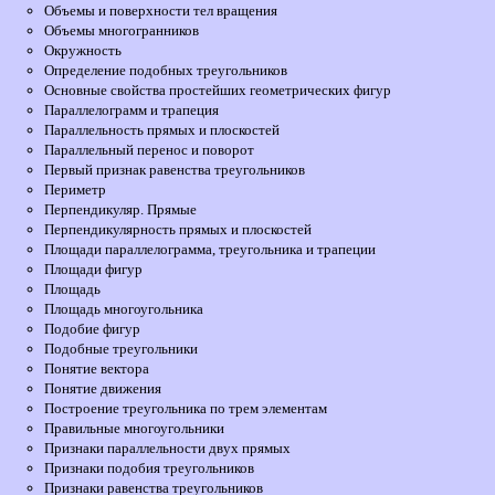
Объемы и поверхности тел вращения
Объемы многогранников
Окружность
Определение подобных треугольников
Основные свойства простейших геометрических фигур
Параллелограмм и трапеция
Параллельность прямых и плоскостей
Параллельный перенос и поворот
Первый признак равенства треугольников
Периметр
Перпендикуляр. Прямые
Перпендикулярность прямых и плоскостей
Площади параллелограмма, треугольника и трапеции
Площади фигур
Площадь
Площадь многоугольника
Подобие фигур
Подобные треугольники
Понятие вектора
Понятие движения
Построение треугольника по трем элементам
Правильные многоугольники
Признаки параллельности двух прямых
Признаки подобия треугольников
Признаки равенства треугольников