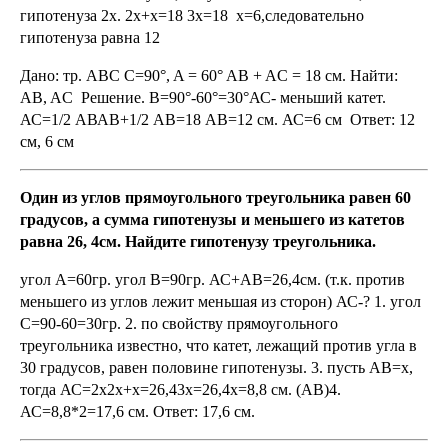
гипотенуза 2х. 2х+х=18 3х=18 х=6,следовательно
гипотенуза равна 12
Дано: тр. ABC C=90°, A = 60° AB + AC = 18 см. Найти:
AB, AC Решение. В=90°-60°=30°АС- меньший катет.
АС=1/2 АВАВ+1/2 АВ=18 АВ=12 см. АС=6 см Ответ: 12
см, 6 см
Один из углов прямоугольного треугольника равен 60
градусов, а сумма гипотенузы и меньшего из катетов
равна 26, 4см. Найдите гипотенузу треугольника.
угол А=60гр. угол В=90гр. АС+АВ=26,4см. (т.к. против
меньшего из углов лежит меньшая из сторон) АС-? 1. угол
С=90-60=30гр. 2. по свойству прямоугольного
треугольника известно, что катет, лежащий против угла в
30 градусов, равен половине гипотенузы. 3. пусть AB=х,
тогда АС=2х2х+х=26,43х=26,4х=8,8 см. (АВ)4.
АС=8,8*2=17,6 см. Ответ: 17,6 см.