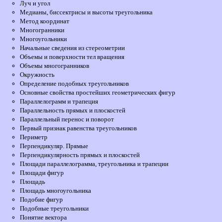
Луч и угол
Медианы, биссектрисы и высоты треугольника
Метод координат
Многогранники
Многоугольники
Начальные сведения из стереометрии
Объемы и поверхности тел вращения
Объемы многогранников
Окружность
Определение подобных треугольников
Основные свойства простейших геометрических фигур
Параллелограмм и трапеция
Параллельность прямых и плоскостей
Параллельный перенос и поворот
Первый признак равенства треугольников
Периметр
Перпендикуляр. Прямые
Перпендикулярность прямых и плоскостей
Площади параллелограмма, треугольника и трапеции
Площади фигур
Площадь
Площадь многоугольника
Подобие фигур
Подобные треугольники
Понятие вектора