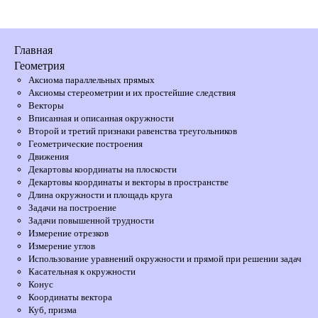
Главная
Геометрия
Аксиома параллельных прямых
Аксиомы стереометрии и их простейшие следствия
Векторы
Вписанная и описанная окружности
Второй и третий признаки равенства треугольников
Геометрические построения
Движения
Декартовы координаты на плоскости
Декартовы координаты и векторы в пространстве
Длина окружности и площадь круга
Задачи на построение
Задачи повышенной трудности
Измерение отрезков
Измерение углов
Использование уравнений окружности и прямой при решении задач
Касательная к окружности
Конус
Координаты вектора
Куб, призма