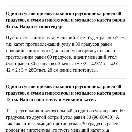
Один из углов прямоугольного треугольника равен 60
градусов, а сумма гипотенузы и меньшего катета равна
42 см. Найдите гипотенузу.
Пусть х см - гипотенуза, меньший катет будет равен х/2 см,
т.к. катет противолежащий углу в 30 градусов равен
половине гипотенузы (т.к. один угол прямоугольного
треугольника равен 60 градусов, значит меньший угол
будет равен 30 градусов). Значит: х+ х/2 = 423/2 х = 42х =
42 * 2 : 3 = 28Ответ. 28 см длина гипотенузы.
Один из углов прямоугольного треугольника равен 60
градусов, а сумма гипотенузы и меньшего катета равна
18 см. Найти гипотенузу и меньший катет.
Т.к. треугольник прямоугольный ,а один из углов равен 60
градусам, то другой острый угол равен 30 (90-60=30). А
так как катет лежащий против угла в 30 градусов равен
половине гипотенузы ,то пусть меньший катет х ,а