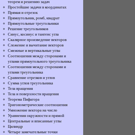
теорем и решению задач
Простейшие задачи в координатах
Прямая и отрезок
Прямоугольник, ромб, квадрат
Прямоугольные треугольники
Решение треугольников
Синус, косинус и тангенс угла
Скалярное произведение векторов
Сложение и вычитание векторов
Смежные и вертикальные углы
Соотношения между сторонами и
углами прямоугольного треугольника
Соотношения между сторонами и
углами треугольника
Сравнение отрезков и углов
Сумма углов треугольника
Тела вращения
Тела и поверхности вращения
Теорема Пифагора
Тригонометрические соотношения
Умножение вектора на число
Уравнения окружности и прямой
Центральные и вписанные углы
Цилиндр
Четыре замечательные точки