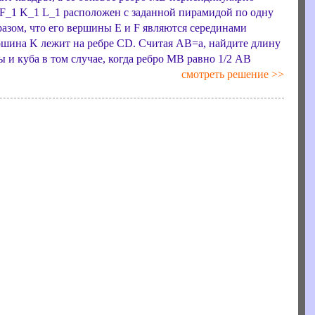
F_1 K_1 L_1 расположен с заданной пирамидой по одну
азом, что его вершины E и F являются серединами
ршина K лежит на ребре CD. Считая AB=a, найдите длину
и куба в том случае, когда ребро MB равно 1/2 AB
смотреть решение >>