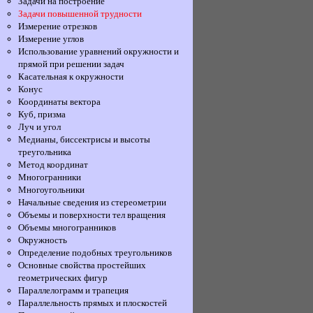
Задачи на построение
Задачи повышенной трудности
Измерение отрезков
Измерение углов
Использование уравнений окружности и
прямой при решении задач
Касательная к окружности
Конус
Координаты вектора
Куб, призма
Луч и угол
Медианы, биссектрисы и высоты
треугольника
Метод координат
Многогранники
Многоугольники
Начальные сведения из стереометрии
Объемы и поверхности тел вращения
Объемы многогранников
Окружность
Определение подобных треугольников
Основные свойства простейших
геометрических фигур
Параллелограмм и трапеция
Параллельность прямых и плоскостей