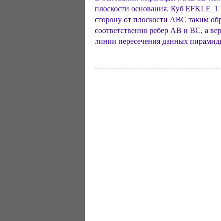
плоскости основания. Куб EFKLE_1 
сторону от плоскости ABC таким обр
соответственно ребер AB и BC, а ве
линии пересечения данных пирамиды 