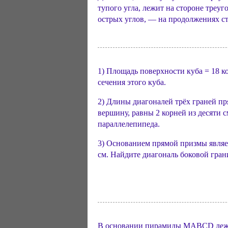
тупого угла, лежит на стороне треу
острых углов, — на продолжениях с
1) Площадь поверхности куба = 18 к
сечения этого куба.
2) Длины диагоналей трёх граней п
вершину, равны 2 корней из десяти с
параллелепипеда.
3) Основанием прямой призмы являет
см. Найдите диагональ боковой гран
В основании пирамиды MABCD лежит