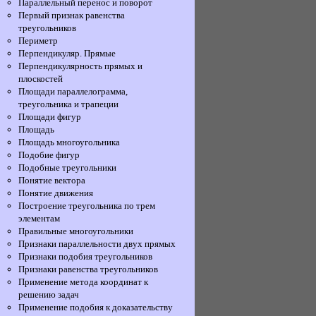
Параллельный перенос и поворот
Первый признак равенства
треугольников
Периметр
Перпендикуляр. Прямые
Перпендикулярность прямых и
плоскостей
Площади параллелограмма,
треугольника и трапеции
Площади фигур
Площадь
Площадь многоугольника
Подобие фигур
Подобные треугольники
Понятие вектора
Понятие движения
Построение треугольника по трем
элементам
Правильные многоугольники
Признаки параллельности двух прямых
Признаки подобия треугольников
Признаки равенства треугольников
Применение метода координат к
решению задач
Применение подобия к доказательству