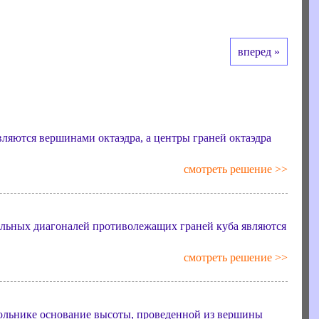
вперед »
вляются вершинами октаэдра, а центры граней октаэдра
смотреть решение >>
ельных диагоналей противолежащих граней куба являются
смотреть решение >>
гольнике основание высоты, проведенной из вершины