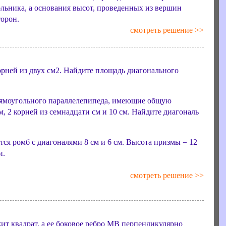
гольника, а основания высот, проведенных из вершин
торон.
смотреть решение >>
орней из двух см2. Найдите площадь диагонального
рямоугольного параллелепипеда, имеющие общую
м, 2 корней из семнадцати см и 10 см. Найдите диагональ
ся ромб с диагоналями 8 см и 6 см. Высота призмы = 12
и.
смотреть решение >>
 квадрат, а ее боковое ребро MB перпендикулярно