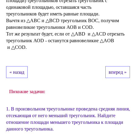
площади) треугольников отрезать треугольник с
одинаковой площадью, оставшаяся часть
треугольников будет иметь равные площади.
Вычтя из △АВС и △ВСD треугольник ВОС, получим
равновеликие треугольники АОВ и СОD.
Тот же результат будет, если от △ABD и △ACD отрезать
треугольник АОD - останутся равновеликие △AОB
и △CОD.
« назад
вперед »
Похожие задачи:
1. В произвольном треугольнике проведена средняя линия,
отсекающая от него меньший треугольник. Найдите
отношение площади меньшего треугольника к площади
данного треугольника.