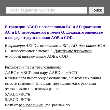
В трапеции ABCD с основаниями BC и AD диагонали
AC и BC пересекаются в точке О. Докажите равенство
площадей треугольников AOB и COD.
В трапеции ABCD с основаниями BC и AD диагонали AC и
BC пересекаются в точке О.
Докажите равенство
площадей треугольников AOB и COD
Рассмотриv пары треугольников:
△АВС и △ВСD или пару △ABD и △ACD
Каждая пара имеет общее основание, а высоты их равны
высоте трапеции. Площади треугольников с равными
основаниями и высотами равны.
S△АВС=BC*h
S△ВСD=BC*h
Если от
равновеликих
(т.е. равных по