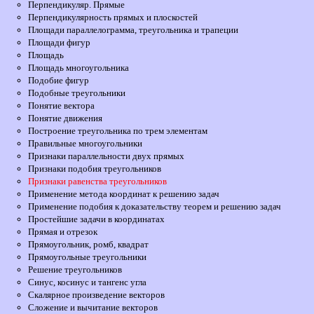
Перпендикуляр. Прямые
Перпендикулярность прямых и плоскостей
Площади параллелограмма, треугольника и трапеции
Площади фигур
Площадь
Площадь многоугольника
Подобие фигур
Подобные треугольники
Понятие вектора
Понятие движения
Построение треугольника по трем элементам
Правильные многоугольники
Признаки параллельности двух прямых
Признаки подобия треугольников
Признаки равенства треугольников
Применение метода координат к решению задач
Применение подобия к доказательству теорем и решению задач
Простейшие задачи в координатах
Прямая и отрезок
Прямоугольник, ромб, квадрат
Прямоугольные треугольники
Решение треугольников
Синус, косинус и тангенс угла
Скалярное произведение векторов
Сложение и вычитание векторов