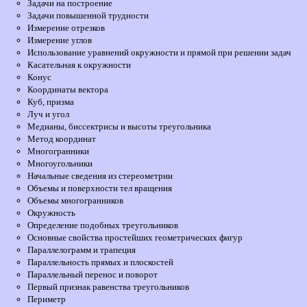
Задачи на построение
Задачи повышенной трудности
Измерение отрезков
Измерение углов
Использование уравнений окружности и прямой при решении задач
Касательная к окружности
Конус
Координаты вектора
Куб, призма
Луч и угол
Медианы, биссектрисы и высоты треугольника
Метод координат
Многогранники
Многоугольники
Начальные сведения из стереометрии
Объемы и поверхности тел вращения
Объемы многогранников
Окружность
Определение подобных треугольников
Основные свойства простейших геометрических фигур
Параллелограмм и трапеция
Параллельность прямых и плоскостей
Параллельный перенос и поворот
Первый признак равенства треугольников
Периметр