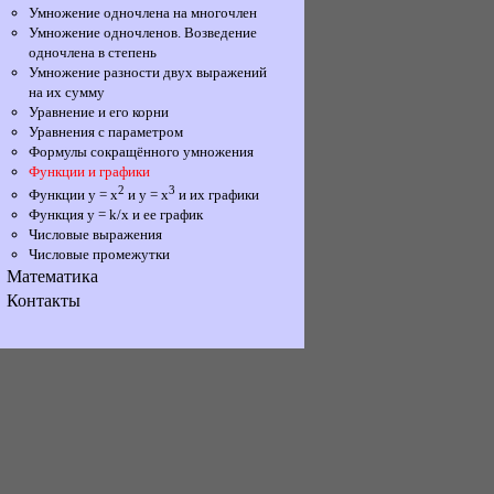
Умножение одночлена на многочлен
Умножение одночленов. Возведение
одночлена в степень
Умножение разности двух выражений
на их сумму
Уравнение и его корни
Уравнения с параметром
Формулы сокращённого умножения
Функции и графики
2
3
Функции у = х
и у = х
и их графики
Функция y = k/x и ее график
Числовые выражения
Числовые промежутки
Математика
Контакты