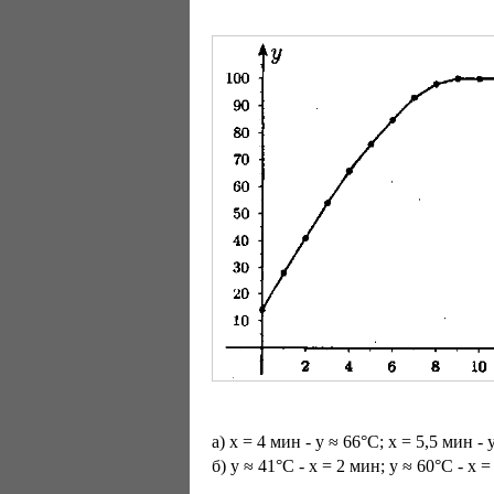
a) x = 4 мин - у ≈ 66°С; x = 5,5 мин - 
б) у ≈ 41°С - х = 2 мин; y ≈ 60°С - х =