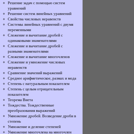
Решение задач с помощью систем
уравнений
Решение систем линейных уравнений
Свойства числовых неравенств
Системы линейных уравнений с двумя
переменными
Сложение и вычитание дробей с
одинаковыми знаменателями
Сложение и вычитание дробей с
разными знаменателями
Сложение и вычитание многочленов
Сложение и умножение числовых
неравенств
Сравнение значений выражений
Среднее арифметическое, размах и мода
Степень с натуральным показателем
Степень с целым отрицательным
показателем
Теорема Виета
Тождества. Тождественные
преобразования выражений
Умножение дробей. Возведение дроби в
степень
Умножение и деление степеней
Умножение многочлена на многочлен