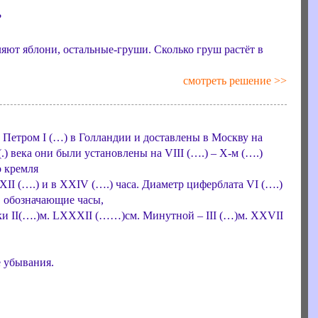
?
вляют яблони, остальные-груши. Сколько груш растёт в
смотреть решение >>
Петром I (…) в Голландии и доставлены в Москву на
.) века они были установлены на VIII (….) – X-м (….)
 кремля
в XII (….) и в XXIV (….) часа. Диаметр циферблата VI (….)
, обозначающие часы,
ки II(….)м. LXXXII (……)см. Минутной – III (…)м. XXVII
е убывания.