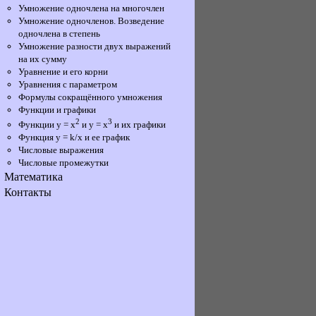
Умножение одночлена на многочлен
Умножение одночленов. Возведение
одночлена в степень
Умножение разности двух выражений
на их сумму
Уравнение и его корни
Уравнения с параметром
Формулы сокращённого умножения
Функции и графики
2
3
Функции у = х
и у = х
и их графики
Функция y = k/x и ее график
Числовые выражения
Числовые промежутки
Математика
Контакты