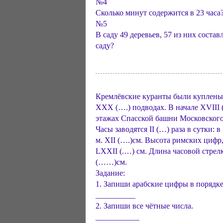
№4
Сколько минут содержится в 23 часа
№5
В саду 49 деревьев, 57 из них соста
саду?
Кремлёвские куранты были куплены 
XXX (….) подводах. В начале XVIII (
этажах Спасской башни Московского
Часы заводятся II (…) раза в сутки: 
м. XII (….)см. Высота римских цифр
LXXII (.…) см. Длина часовой стрел
(……)см.
Задание:
1. Запиши арабские цифры в порядк
__________
2. Запиши все чётные числа.
___________