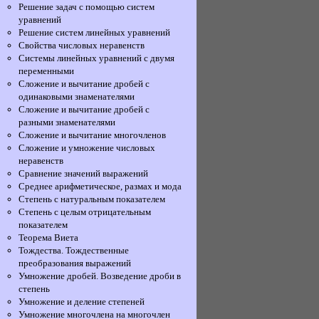
Решение задач с помощью систем
уравнений
Решение систем линейных уравнений
Свойства числовых неравенств
Системы линейных уравнений с двумя
переменными
Сложение и вычитание дробей с
одинаковыми знаменателями
Сложение и вычитание дробей с
разными знаменателями
Сложение и вычитание многочленов
Сложение и умножение числовых
неравенств
Сравнение значений выражений
Среднее арифметическое, размах и мода
Степень с натуральным показателем
Степень с целым отрицательным
показателем
Теорема Виета
Тождества. Тождественные
преобразования выражений
Умножение дробей. Возведение дроби в
степень
Умножение и деление степеней
Умножение многочлена на многочлен