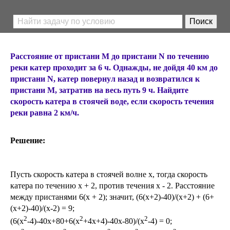
Расстояние от пристани М до пристани N по течению
реки катер проходит за 6 ч. Однажды, не дойдя 40 км до
пристани N, катер повернул назад и возвратился к
пристани М, затратив на весь путь 9 ч. Найдите
скорость катера в стоячей воде, если скорость течения
реки равна 2 км/ч.
Решение:
Пусть скорость катера в стоячей волне х, тогда скорость
катера по течению х + 2, против течения х - 2. Расстояние
между пристанями 6(х + 2); значит, (6(x+2)-40)/(x+2) + (6+
(x+2)-40)/(x-2) = 9;
2
2
2
(6(х
-4)-40х+80+6(х
+4х+4)-40х-80)/(х
-4) = 0;