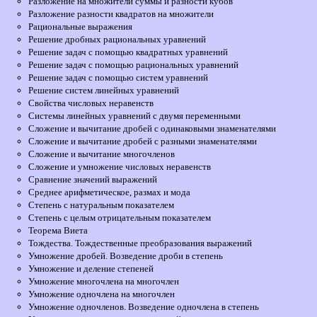
Разложение на множители суммы и разности кубов
Разложение разности квадратов на множители
Рациональные выражения
Решение дробных рациональных уравнений
Решение задач с помощью квадратных уравнений
Решение задач с помощью рациональных уравнений
Решение задач с помощью систем уравнений
Решение систем линейных уравнений
Свойства числовых неравенств
Системы линейных уравнений с двумя переменными
Сложение и вычитание дробей с одинаковыми знаменателями
Сложение и вычитание дробей с разными знаменателями
Сложение и вычитание многочленов
Сложение и умножение числовых неравенств
Сравнение значений выражений
Среднее арифметическое, размах и мода
Степень с натуральным показателем
Степень с целым отрицательным показателем
Теорема Виета
Тождества. Тождественные преобразования выражений
Умножение дробей. Возведение дроби в степень
Умножение и деление степеней
Умножение многочлена на многочлен
Умножение одночлена на многочлен
Умножение одночленов. Возведение одночлена в степень