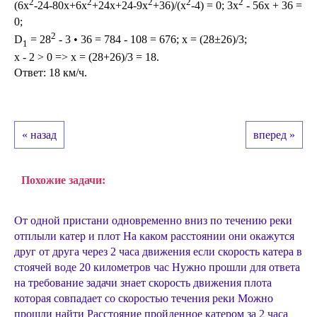
2
2
2
2
2
(6х
-24-80x+6х
+24x+24-9х
+36)/(х
-4) = 0; 3х
- 56x + 36 =
0;
2
D
= 28
- 3 • 36 = 784 - 108 = 676; х = (28±26)/3;
1
х - 2 > 0 => x = (28+26)/3 = 18.
Ответ: 18 км/ч.
« назад
вперед »
Похожие задачи:
От одной пристани одновременно вниз по течению реки
отплыли катер и плот На каком расстоянии они окажутся
друг от друга через 2 часа движения если скорость катера в
стоячей воде 20 километров час Нужно прошли для ответа
на требование задачи знает скорость движения плота
которая совпадает со скоростью течения реки Можно
прошли найти Расстояние пройденное катером за 2 часа