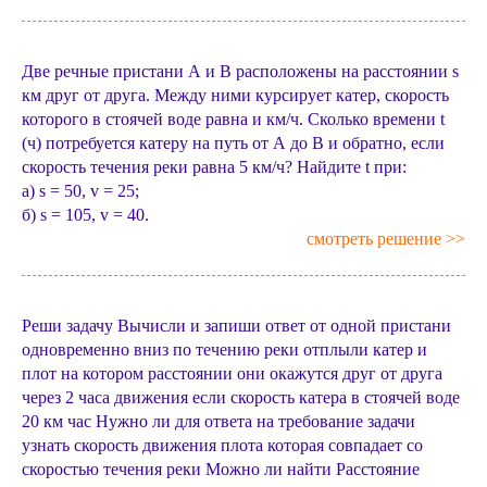
Две речные пристани А и В расположены на расстоянии s
км друг от друга. Между ними курсирует катер, скорость
которого в стоячей воде равна и км/ч. Сколько времени t
(ч) потребуется катеру на путь от А до B и обратно, если
скорость течения реки равна 5 км/ч? Найдите t при:
а) s = 50, v = 25;
б) s = 105, v = 40.
смотреть решение >>
Реши задачу Вычисли и запиши ответ от одной пристани
одновременно вниз по течению реки отплыли катер и
плот на котором расстоянии они окажутся друг от друга
через 2 часа движения если скорость катера в стоячей воде
20 км час Нужно ли для ответа на требование задачи
узнать скорость движения плота которая совпадает со
скоростью течения реки Можно ли найти Расстояние