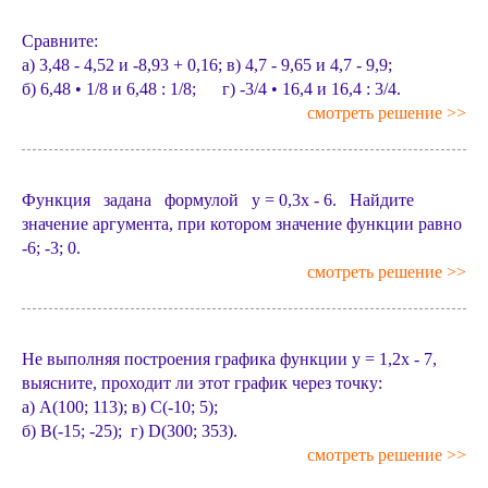
Сравните:
а) 3,48 - 4,52 и -8,93 + 0,16; в) 4,7 - 9,65 и 4,7 - 9,9;
б) 6,48 • 1/8 и 6,48 : 1/8; г) -3/4 • 16,4 и 16,4 : 3/4.
смотреть решение >>
Функция задана формулой у = 0,3x - 6. Найдите
значение аргумента, при котором значение функции равно
-6; -3; 0.
смотреть решение >>
Не выполняя построения графика функции у = 1,2x - 7,
выясните, проходит ли этот график через точку:
а) A(100; 113); в) С(-10; 5);
б) В(-15; -25); г) D(300; 353).
смотреть решение >>