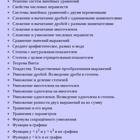
Решение систем линейных уравнений
Свойства числовых неравенств
Системы линейных уравнений с двумя переменными
Сложение и вычитание дробей с одинаковыми знаменателями
Сложение и вычитание дробей с разными знаменателями
Сложение и вычитание многочленов
Сложение и умножение числовых неравенств
Сравнение значений выражений
Среднее арифметическое, размах и мода
Степень с натуральным показателем
Степень с целым отрицательным показателем
Теорема Виета
Тождества. Тождественные преобразования выражений
Умножение дробей. Возведение дроби в степень
Умножение и деление степеней
Умножение многочлена на многочлен
Умножение одночлена на многочлен
Умножение одночленов. Возведение одночлена в степень
Умножение разности двух выражений на их сумму
Уравнение и его корни
Уравнения с параметром
Формулы сокращённого умножения
Функции и графики
2
3
Функции у = х
и у = х
и их графики
Функция y = k/x и ее график