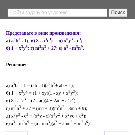
Представьте в виде произведения:
3
3
3
3
6
3
3
а) а
b
- 1; в) 8 - а
с
; д) х
у
- с
;
3
3
3
3
3
3
9
б) 1 + x
y
; г) m
n
+ 27; е) а
- m
n
.
Решение:
3
3
2
2
a) а
b
- 1 = (ab - 1)(a
b
+ ab + 1);
3
3
2
2
6) 1 + x
y
= (1 + xy)(1 - xy + x
y
);
3
3
2
2
в) 8 - а
с
= (2 - ac)(4 + 2ac + a
c
);
3
3
2
2
г) m
n
+ 27 = (mn + 3)(m
n
- 3mn + 9);
6
3
3
2
4
2
2
2
д) х
у
- с
= (x
y - c)(x
y
+ x
yc + c
);
3
3
9
3
2
3
2
6
e) а
- m
n
= (a - mn
)(a
+ amn
+ m
n
).