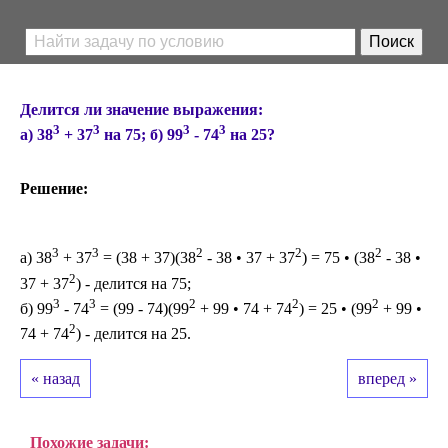
Делится ли значение выражения:
3
3
3
3
а) 38
+ 37
на 75; б) 99
- 74
на 25?
Решение:
3
3
2
2
2
a) 38
+ 37
= (38 + 37)(38
- 38 • 37 + 37
) = 75 • (38
- 38 •
2
37 + 37
) - делится на 75;
3
3
2
2
2
б) 99
- 74
= (99 - 74)(99
+ 99 • 74 + 74
) = 25 • (99
+ 99 •
2
74 + 74
) - делится на 25.
« назад
вперед »
Похожие задачи: