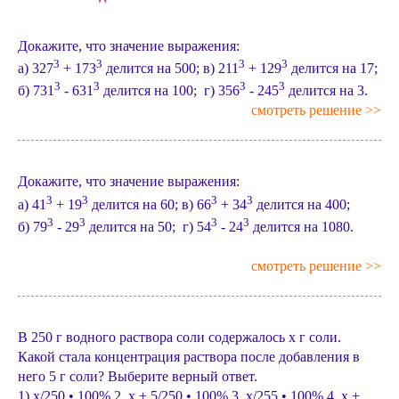
Докажите, что значение выражения:
3
3
3
3
а) 327
+ 173
делится на 500; в) 211
+ 129
делится на 17;
3
3
3
3
б) 731
- 631
делится на 100; г) 356
- 245
делится на 3.
смотреть решение >>
Докажите, что значение выражения:
3
3
3
3
а) 41
+ 19
делится на 60; в) 66
+ 34
делится на 400;
3
3
3
3
б) 79
- 29
делится на 50; г) 54
- 24
делится на 1080.
смотреть решение >>
В 250 г водного раствора соли содержалось х г соли.
Какой стала концентрация раствора после добавления в
него 5 г соли? Выберите верный ответ.
1) x/250 • 100% 2. x + 5/250 • 100% 3. x/255 • 100% 4. x +